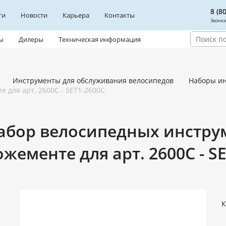
8 (8
ги
Новости
Карьера
Контакты
Звонки
ы
Дилеры
Техническая информация
Инструменты для обслуживания велосипедов
Наборы ин
 для арт. 2600C - SET1-2600C
абор велосипедных инструм
ожементе для арт. 2600C - S
К