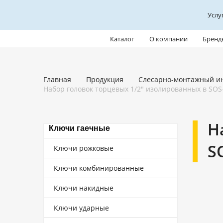
Услу
Каталог
О компании
Бренд
Главная
Продукция
Слесарно-монтажный и
Набор головок торцевых 1/2" изолированных в SOS
Н
Ключи гаечные
S
Ключи рожковые
Ключи комбинированные
Ключи накидные
Ключи ударные