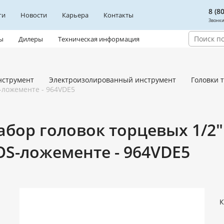
8 (8
ги
Новости
Карьера
Контакты
Звонки
ы
Дилеры
Техническая информация
нструмент
Электроизолированный инструмент
Головки 
-ложементе - 964VDE5
абор головок торцевых 1/2
OS-ложементе - 964VDE5
К