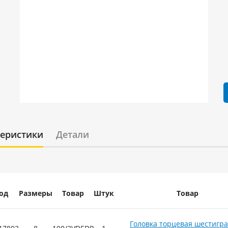
теристики
Детали
од
Размеры
Товар
Штук
Товар
Головка торцевая шестигр