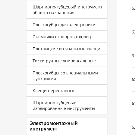
Шарнирно-губцевый инструмент
6
общего назначения
Плоскогубцы для электроники
6
Съёмники стопорных колец
Плотницкие и вязальные клещи
6
Тиски ручные универсальные
Плоскогубцы со специальными
функциями
6
Клещи переставные
Шарнирно-губцевые
6
изолированные инструменты
Электромонтажный
6
инструмент