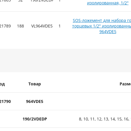
изолированная, 1/2"
SOS-ложемент для набора г
21789
188
VL964VDE5
1
торцевых 1/2" изолированны
964VDE5
од
Товар
Разм
21790
964VDE5
190/2VDEDP
8, 10, 11, 12, 13, 14, 15, 16,