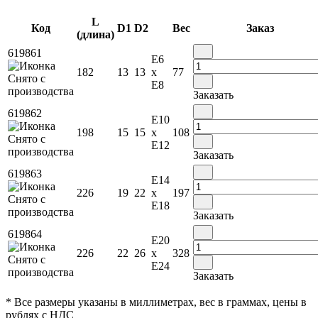
L
Код
D1
D2
Вес
Заказ
(длина)
619861
E6
182
13
13
x
77
E8
Заказать
619862
E10
198
15
15
x
108
E12
Заказать
619863
E14
226
19
22
x
197
E18
Заказать
619864
E20
226
22
26
x
328
E24
Заказать
* Все размеры указаны в миллиметрах, вес в граммах, цены в
рублях с НДС