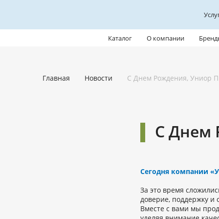
Услу
Каталог
О компании
Бренд
Главная
Новости
С Днем Рождения, Униор П
С Днем 
Сегодня компании «У
За это время сложили
доверие, поддержку и 
Вместе с вами мы про
уделяя внимание каче