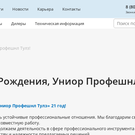
8 (8
ги
Новости
Карьера
Контакты
Звонки
ы
Дилеры
Техническая информация
рофешнл Тулз!
Рождения, Униор Профешнл
ниор Профешнл Тулз» 21 год!
сь устойчивые профессиональные отношения. Мы благодарим св
совместную работу.
должаем деятельность в сфере профессионального инструмента
ству и надежности предлагаемых решений.