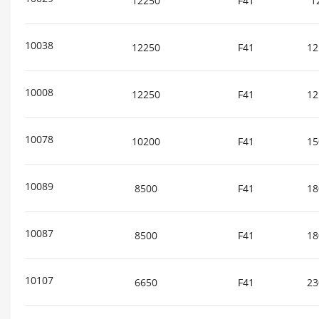
12250
F41
1
10038
12250
F41
12
10008
12250
F41
12
10078
10200
F41
15
10089
8500
F41
18
10087
8500
F41
18
10107
6650
F41
23