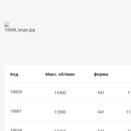
Код
Макс. об/мин
форма
10059
13300
F41
1
10061
13300
F41
11
10029