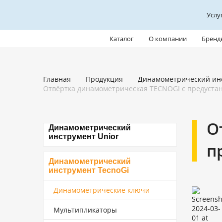
Услу
Каталог
О компании
Бренд
Главная
Продукция
Динамометрический ин
Отвёртка динамометрическая TECNOGI с предуста
О
Динамометрический
инструмент Unior
п
Динамометрический
инструмент TecnoGi
Динамометрические ключи
Мультипликаторы