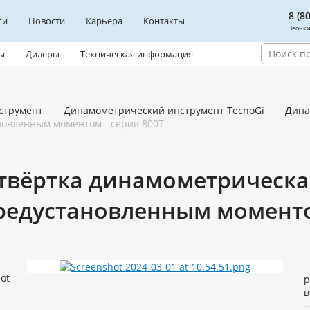
8 (8
ги
Новости
Карьера
Контакты
Звонки
ы
Дилеры
Техническая информация
струмент
Динамометрический инструмент TecnoGi
Дина
новленным моментом - серия 800T
твёртка динамометрическа
редустановленным моментом
р
в