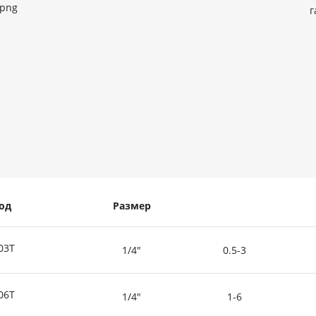
г
од
Размер
03T
1/4"
0.5-3
06T
1/4"
1-6