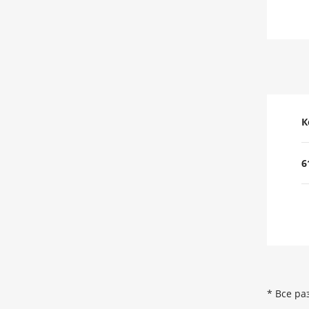
К
6
* Все ра