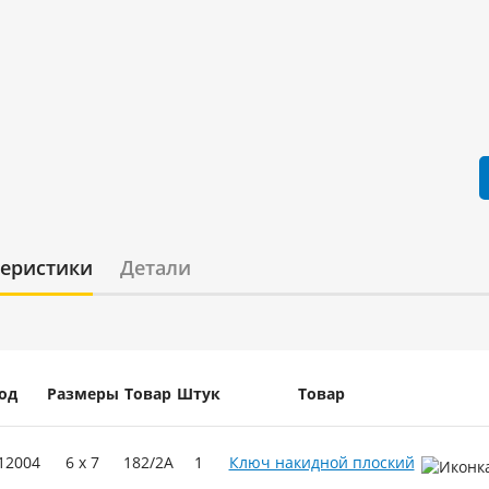
теристики
Детали
од
Размеры
Товар
Штук
Товар
12004
6 x 7
182/2A
1
Ключ накидной плоский