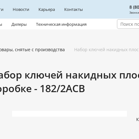
8 (8
ги
Новости
Карьера
Контакты
Звонки
ы
Дилеры
Техническая информация
овары, снятые с производства
Набор ключей накидных плоск
абор ключей накидных пло
оробке - 182/2ACB
К