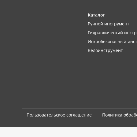
Каталог
Ручной инструмент
Гидравлический инстр
Искробезопасный инс
Велоинструмент
Пользовательское соглашение
Политика обраб
Мы используем cookie-файлы. Продолжая использование сайта,
вы соглашаетесь с
использованием cookies-файлов и политико