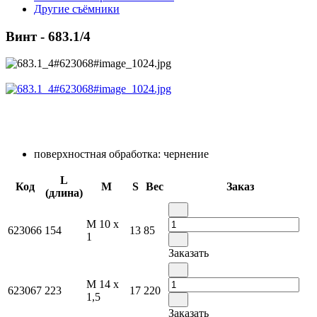
Другие съёмники
Винт - 683.1/4
поверхностная обработка: чернение
L
Код
M
S
Вес
Заказ
(длина)
M 10 x
623066
154
13
85
1
Заказать
M 14 x
623067
223
17
220
1,5
Заказать