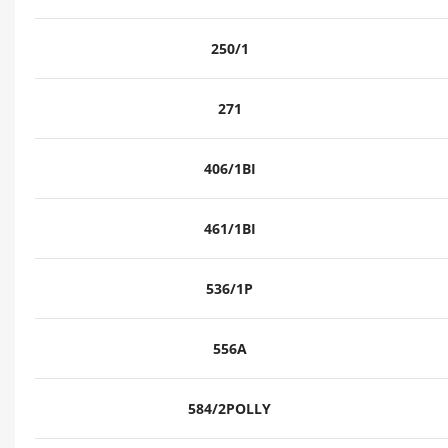
250/1
271
406/1BI
461/1BI
536/1P
556A
584/2POLLY