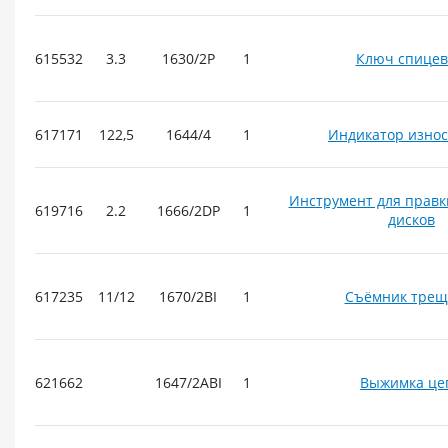
615532
3.3
1630/2P
1
Ключ спице
617171
122,5
1644/4
1
Индикатор износ
Инструмент для правк
619716
2.2
1666/2DP
1
дисков
617235
11/12
1670/2BI
1
Съёмник трещ
621662
1647/2ABI
1
Выжимка це