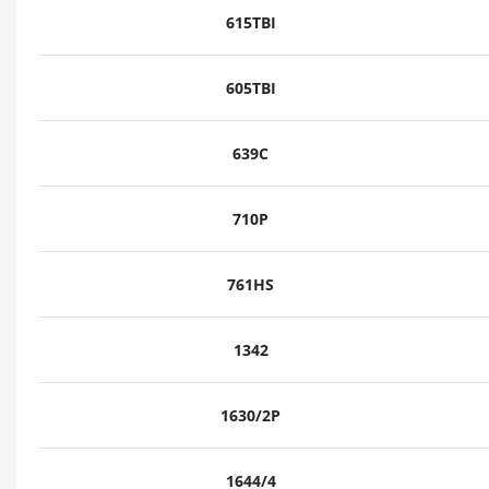
615TBI
605TBI
639C
710P
761HS
1342
1630/2P
1644/4