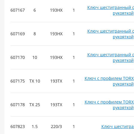
Ключ шестигранный с
607167
6
193HX
1
рукояткой
Ключ шестигранный с
607169
8
193HX
1
рукояткой
Ключ шестигранный с
607170
10
193HX
1
рукояткой
Ключ с профилем TORX 
607175
TX 10
193TX
1
рукояткой
Ключ с профилем TORX 
607178
TX 25
193TX
1
рукояткой
607823
1.5
220/3
1
Ключ шестигр