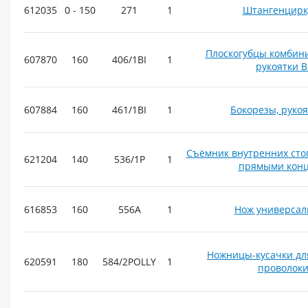
612035
0 - 150
271
1
Штангенцирк
Плоскогубцы комбин
607870
160
406/1BI
1
рукоятки B
607884
160
461/1BI
1
Бокорезы, рукоя
Съёмник внутренних сто
621204
140
536/1P
1
прямыми кон
616853
160
556A
1
Нож универса
Ножницы-кусачки дл
620591
180
584/2POLLY
1
проволок