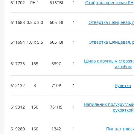
611702
PH 1
615TBI
1
Отвёртка крестовая PH,
611688
0.5 x 3.0
605TBI
1
Отвёртка шлицевая, р
611694
1.0 x 5.5
605TBI
1
Отвёртка шлицевая, р
Шило с круглым стержн
617775
165
639C
1
изгибом
612132
3
710P
1
Рулетка
Напильник полукруглый
619312
150
761HS
1
рукояткой
619280
160
1342
1
Пинцет плос