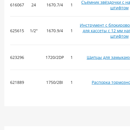
Съёмник звёздочки с 
616067
24
1670.7/4
1
штифтом
Инструмент с блокиров
625615
1/2"
1670.9/4
1
для кассеты с 12 мм 
штифтом
623296
1720/2DP
1
Щипцы для замыкаю
621889
1750/2BI
1
Распорка тормозно