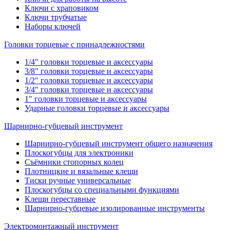
Ключи с храповиком
Ключи трубчатые
Наборы ключей
Головки торцевые с принадлежностями
1/4" головки торцевые и аксессуары
3/8" головки торцевые и аксессуары
1/2" головки торцевые и аксессуары
3/4" головки торцевые и аксессуары
1" головки торцевые и аксессуары
Ударные головки торцевые и аксессуары
Шарнирно-губцевый инструмент
Шарнирно-губцевый инструмент общего назначения
Плоскогубцы для электроники
Съёмники стопорных колец
Плотницкие и вязальные клещи
Тиски ручные универсальные
Плоскогубцы со специальными функциями
Клещи переставные
Шарнирно-губцевые изолированные инструменты
Электромонтажный инструмент