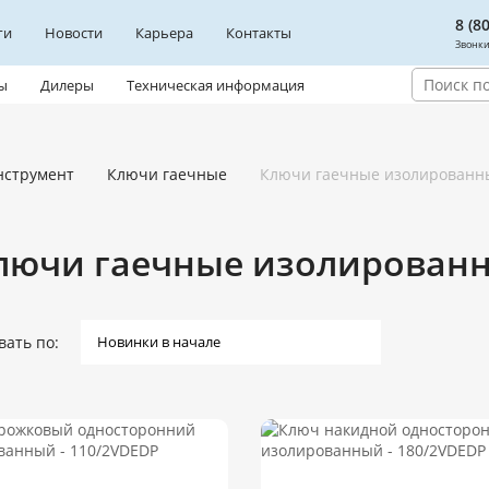
8 (8
ги
Новости
Карьера
Контакты
Звонки
ы
Дилеры
Техническая информация
нструмент
Ключи гаечные
Ключи гаечные изолированн
лючи гаечные изолирован
вать по: