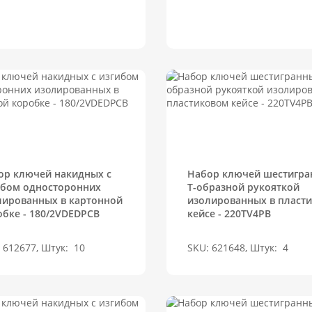
ор ключей накидных с
Набор ключей шестигра
ибом односторонних
Т-образной рукояткой
лированных в картонной
изолированных в пласт
обке - 180/2VDEDPCB
кейсе - 220TV4PB
 612677, Штук:
10
SKU: 621648, Штук:
4