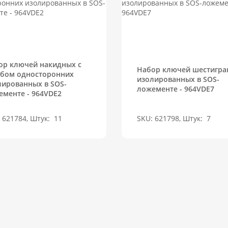
ор ключей накидных с
Набор ключей шестигра
ибом односторонних
изолированных в SOS-
лированных в SOS-
ложементе - 964VDE7
ементе - 964VDE2
 621784, Штук:
11
SKU: 621798, Штук:
7