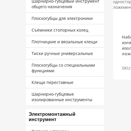
Шарнирно-губцевый инструмент
общего назначения
Плоскогубцы для электроники
Съёмники стопорных колец
Наб
Плотницкие и вязальные клещи
изг
изо
Тиски ручные универсальные
лож
Плоскогубцы со специальными
SKU:
функциями
Клещи переставные
Шарнирно-губцевые
изолированные инструменты
Электромонтажный
инструмент