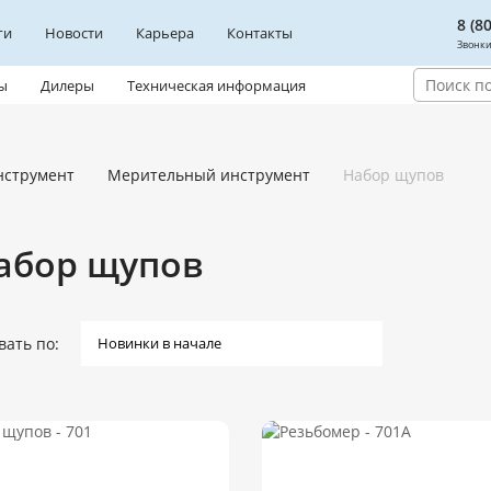
8 (8
ги
Новости
Карьера
Контакты
Звонки
ы
Дилеры
Техническая информация
нструмент
Мерительный инструмент
Набор щупов
абор щупов
вать по: